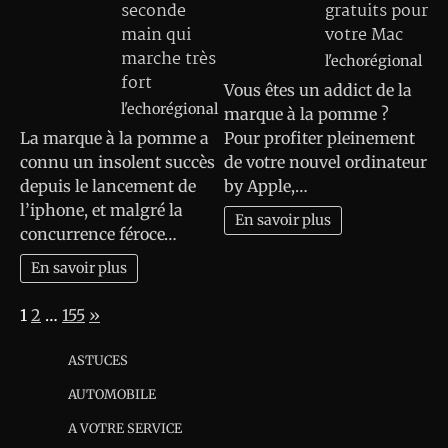
seconde
gratuits pour
main qui
votre Mac
marche très
l'echorégional
fort
Vous êtes un addict de la
l'echorégional
marque à la pomme ?
La marque à la pomme a
Pour profiter pleinement
connu un insolent succès
de votre nouvel ordinateur
depuis le lancement de
by Apple,…
l’iphone, et malgré la
En savoir plus
concurrence féroce…
En savoir plus
Page:
Next
1
2
…
155
»
ASTUCES
AUTOMOBILE
A VOTRE SERVICE