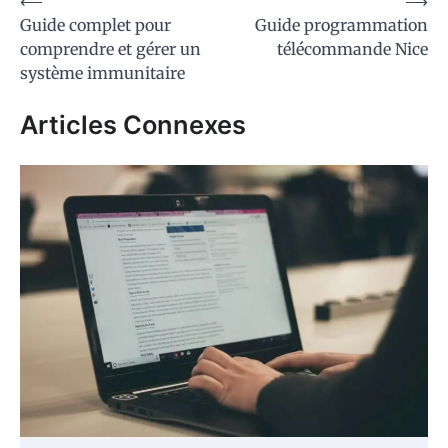
Navigation
⟵
⟶
Guide complet pour
Guide programmation
de
comprendre et gérer un
télécommande Nice
l’article
système immunitaire
Articles Connexes