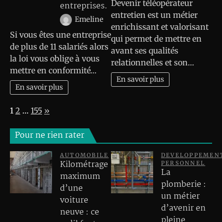
Devenir téléopérateur
entreprises.
entretien est un métier
Emeline
enrichissant et valorisant
Si vous êtes une entreprise
qui permet de mettre en
de plus de 11 salariés alors
avant ses qualités
la loi vous oblige à vous
relationnelles et son…
mettre en conformité…
En savoir plus
En savoir plus
Page:
Next
1
2
…
155
»
Pour ne rien rater
AUTOMOBILE
DEVELOPPEMEN
Kilométrage
PERSONNEL
La
maximum
plomberie :
d’une
un métier
voiture
d’avenir en
neuve : ce
pleine