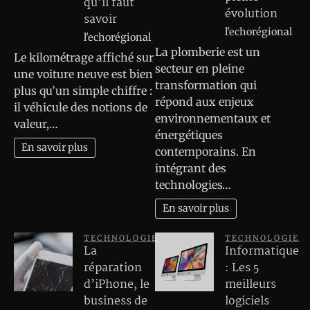
qu’il faut
évolution
savoir
l'echorégional
l'echorégional
La plomberie est un
Le kilométrage affiché sur
secteur en pleine
une voiture neuve est bien
transformation qui
plus qu’un simple chiffre :
répond aux enjeux
il véhicule des notions de
environnementaux et
valeur,…
énergétiques
En savoir plus
contemporains. En
intégrant des
technologies…
En savoir plus
TECHNOLOGIE
TECHNOLOGIE
La
Informatique
réparation
: Les 5
d’iPhone, le
meilleurs
business de
logiciels