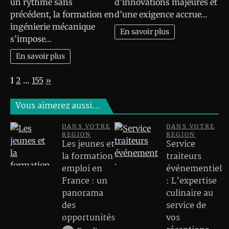
un rythme sans
d’innovations majeures et
précédent, la formation en
d’une exigence accrue…
ingénierie mécanique
En savoir plus
s’impose…
En savoir plus
Page:
Next
1
2
…
155
»
Vous aimerez aussi…
DANS VOTRE
DANS VOTRE
REGION
REGION
Les jeunes et
Service
la formation
traiteurs
emploi en
événementiel
France : un
: L’expertise
panorama
culinaire au
des
service de
opportunités
vos