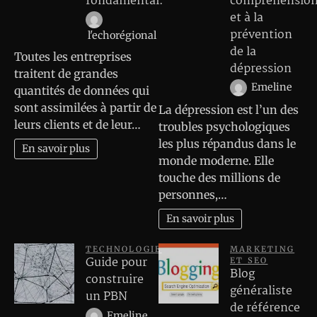
fondamental.
compréhensio
et à la
prévention
l'echorégional
de la
Toutes les entreprises
dépression
traitent de grandes
Emeline
quantités de données qui
sont assimilées à partir de
La dépression est l’un des
leurs clients et de leur…
troubles psychologiques
les plus répandus dans le
En savoir plus
monde moderne. Elle
touche des millions de
personnes,…
En savoir plus
TECHNOLOGIE
MARKETING
Guide pour
ET SEO
Blog
construire
généraliste
un PBN
de référence
Emeline