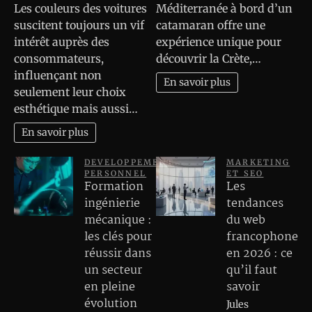
Les couleurs des voitures
Méditerranée à bord d’un
suscitent toujours un vif
catamaran offre une
intérêt auprès des
expérience unique pour
consommateurs,
découvrir la Crète,…
influençant non
En savoir plus
seulement leur choix
esthétique mais aussi…
En savoir plus
DEVELOPPEMENT
MARKETING
PERSONNEL
ET SEO
Formation
Les
ingénierie
tendances
mécanique :
du web
les clés pour
francophone
réussir dans
en 2026 : ce
un secteur
qu’il faut
en pleine
savoir
évolution
Jules