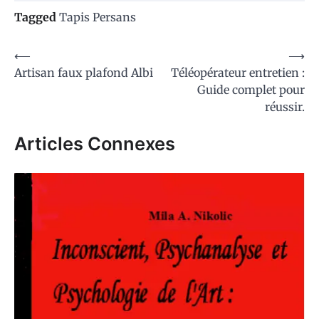
Tagged
Tapis Persans
Navigation
⟵
⟶
Artisan faux plafond Albi
Téléopérateur entretien :
de
Guide complet pour
l’article
réussir.
Articles Connexes