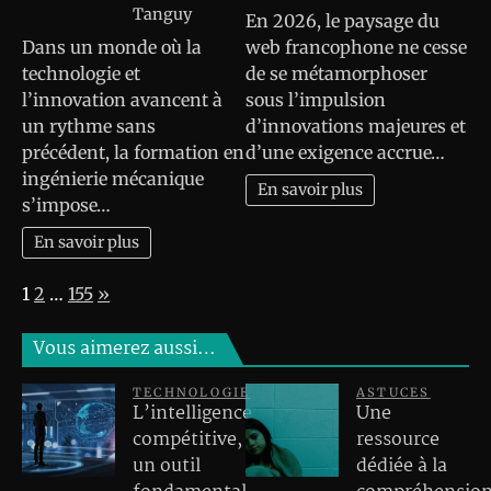
Tanguy
En 2026, le paysage du
Dans un monde où la
web francophone ne cesse
technologie et
de se métamorphoser
l’innovation avancent à
sous l’impulsion
un rythme sans
d’innovations majeures et
précédent, la formation en
d’une exigence accrue…
ingénierie mécanique
En savoir plus
s’impose…
En savoir plus
Page:
Next
1
2
…
155
»
Vous aimerez aussi…
TECHNOLOGIE
ASTUCES
L’intelligence
Une
compétitive,
ressource
un outil
dédiée à la