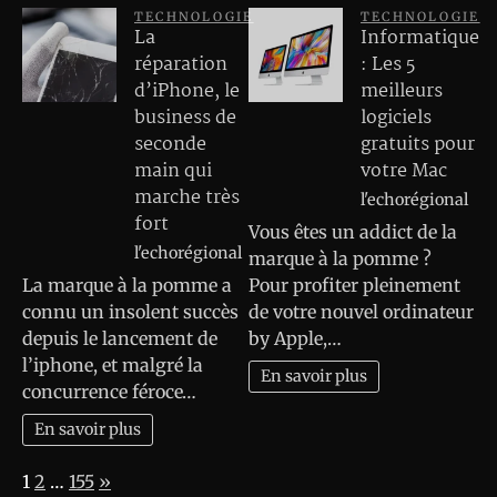
TECHNOLOGIE
TECHNOLOGIE
La
Informatique
réparation
: Les 5
d’iPhone, le
meilleurs
business de
logiciels
seconde
gratuits pour
main qui
votre Mac
marche très
l'echorégional
fort
Vous êtes un addict de la
l'echorégional
marque à la pomme ?
La marque à la pomme a
Pour profiter pleinement
connu un insolent succès
de votre nouvel ordinateur
depuis le lancement de
by Apple,…
l’iphone, et malgré la
En savoir plus
concurrence féroce…
En savoir plus
Page:
Next
1
2
…
155
»