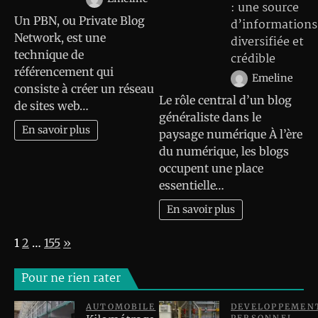
: une source
Un PBN, ou Private Blog
d’informations
Network, est une
diversifiée et
technique de
crédible
référencement qui
Emeline
consiste à créer un réseau
Le rôle central d’un blog
de sites web…
généraliste dans le
En savoir plus
paysage numérique À l’ère
du numérique, les blogs
occupent une place
essentielle…
En savoir plus
Page:
Next
1
2
…
155
»
Pour ne rien rater
AUTOMOBILE
DEVELOPPEMEN
PERSONNEL