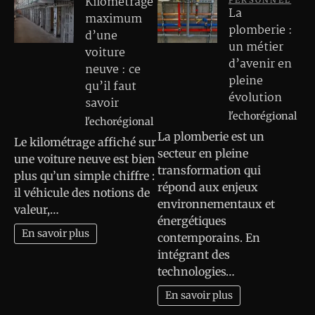
Kilométrage
La
maximum
plomberie :
d’une
un métier
voiture
d’avenir en
neuve : ce
pleine
qu’il faut
évolution
savoir
l'echorégional
l'echorégional
La plomberie est un
Le kilométrage affiché sur
secteur en pleine
une voiture neuve est bien
transformation qui
plus qu’un simple chiffre :
répond aux enjeux
il véhicule des notions de
environnementaux et
valeur,…
énergétiques
En savoir plus
contemporains. En
intégrant des
technologies…
En savoir plus