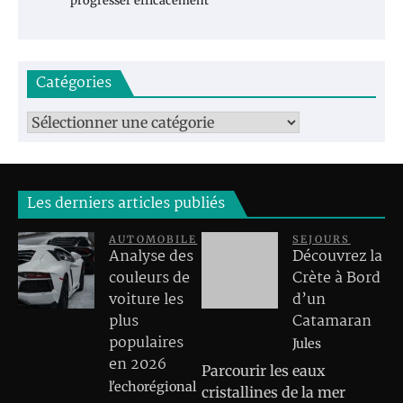
progresser efficacement
Catégories
Catégories
Les derniers articles publiés
AUTOMOBILE
SEJOURS
Analyse des
Découvrez la
couleurs de
Crète à Bord
voiture les
d’un
plus
Catamaran
populaires
Jules
en 2026
Parcourir les eaux
l'echorégional
cristallines de la mer