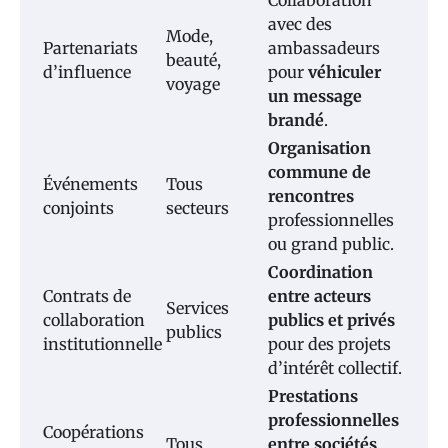
avec des
Mode,
Partenariats
ambassadeurs
beauté,
d’influence
pour
véhiculer
voyage
un message
brandé
.
Organisation
commune de
Événements
Tous
rencontres
conjoints
secteurs
professionnelles
ou grand public.
Coordination
Contrats de
entre acteurs
Services
collaboration
publics et privés
publics
institutionnelle
pour des projets
d’intérêt collectif.
Prestations
professionnelles
Coopérations
Tous
entre sociétés
,