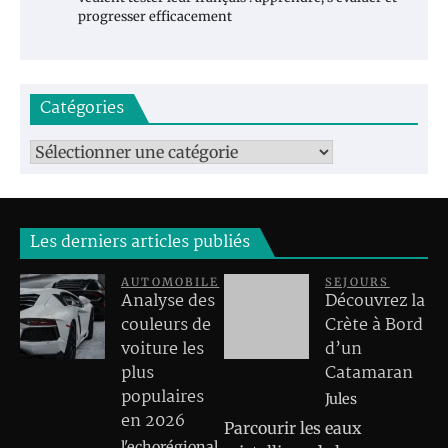
progresser efficacement
Catégories
Catégories
Les derniers articles publiés
AUTOMOBILE
SEJOURS
Analyse des
Découvrez la
couleurs de
Crète à Bord
voiture les
d’un
plus
Catamaran
populaires
Jules
en 2026
Parcourir les eaux
l'echorégional