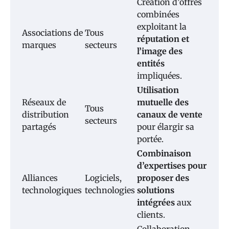
Création d’offres
combinées
exploitant la
Associations de
Tous
réputation et
marques
secteurs
l’image des
entités
impliquées.
Utilisation
Réseaux de
mutuelle des
Tous
distribution
canaux de vente
secteurs
partagés
pour élargir sa
portée.
Combinaison
d’expertises pour
Alliances
Logiciels,
proposer des
technologiques
technologies
solutions
intégrées
aux
clients.
Collaboration